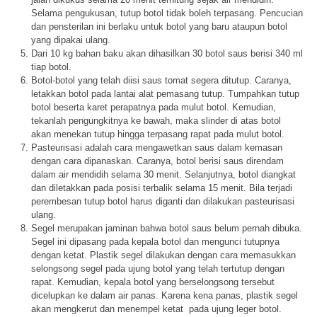
Selama pengukusan, tutup botol tidak boleh terpasang. Pencucian
dan pensterilan ini berlaku untuk botol yang baru ataupun botol
yang dipakai ulang.
Dari 10 kg bahan baku akan dihasilkan 30 botol saus berisi 340 ml
tiap botol.
Botol-botol yang telah diisi saus tomat segera ditutup. Caranya,
letakkan botol pada lantai alat pemasang tutup. Tumpahkan tutup
botol beserta karet perapatnya pada mulut botol. Kemudian,
tekanlah pengungkitnya ke bawah, maka slinder di atas botol
akan menekan tutup hingga terpasang rapat pada mulut botol.
Pasteurisasi adalah cara mengawetkan saus dalam kemasan
dengan cara dipanaskan. Caranya, botol berisi saus direndam
dalam air mendidih selama 30 menit. Selanjutnya, botol diangkat
dan diletakkan pada posisi terbalik selama 15 menit. Bila terjadi
perembesan tutup botol harus diganti dan dilakukan pasteurisasi
ulang.
Segel merupakan jaminan bahwa botol saus belum pernah dibuka.
Segel ini dipasang pada kepala botol dan mengunci tutupnya
dengan ketat. Plastik segel dilakukan dengan cara memasukkan
selongsong segel pada ujung botol yang telah tertutup dengan
rapat. Kemudian, kepala botol yang berselongsong tersebut
dicelupkan ke dalam air panas. Karena kena panas, plastik segel
akan mengkerut dan menempel ketat pada ujung leger botol.