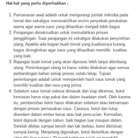
Hal-hal yang perlu diperhatikan :
Pemanasan awal adalah untuk mengurangi jumlah mikroba pada
tomat dan sekaligus menonaktifkan enzim penyebab perubahan
warna agar warna saus yang dihasilkan menjadi lebih bagus
Perajangan dimaksudkan untuk memudahkan proses
penggilingan. Saat perajangan ini sekaligus dilakukan penyortiran
ulang. Apabila ada bagian buah tomat yang kualitasnya kurang
bagus disingkirkan agar saus yang dihasilkan memiliki kualitas
yang baik.
Rajangan buah tomat yang akan diproses lebih lanjut ditimbang
ulang. Penimbangan ulang ini harus selalu dilakukan agar semua
perbandingan bahan setiap proses selalu tetap. Tujuan
penimbangan adalah untuk memperoleh hasil saus tomat yang
memiliki kualitas dan rasa yang prima.
Sebelum saus tomat selesai dimasak dan siap dikemas, botol
kemasan harus siap pakai dan dalam keadaan steril. Oleh karena
itu, pembersihan botol harus dilakukan sebelum atau bersamaan
dengan proses pemasakan saus. Caranya, botol dan tutup
direndam dalam ember besar atau bak pencucian. Kemudian,
botol digosok dengan sabun, baik bagian luar maupun dalam.
Setelah dibilas sampai bersih dan tak berbau, botol ditiriskan
sampai kering. Menjelang digunakan, botol disterilkan dengan
jalan dikukus selama 20 menit terhitung sejak air mendidih.