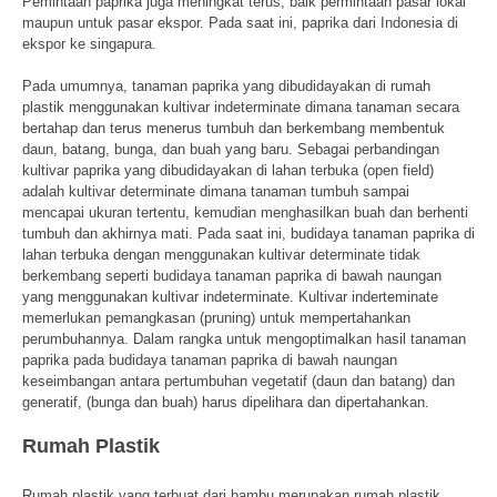
Pemintaan paprika juga meningkat terus, baik permintaan pasar lokal
maupun untuk pasar ekspor. Pada saat ini, paprika dari Indonesia di
ekspor ke singapura.
Pada umumnya, tanaman paprika yang dibudidayakan di rumah
plastik menggunakan kultivar indeterminate dimana tanaman secara
bertahap dan terus menerus tumbuh dan berkembang membentuk
daun, batang, bunga, dan buah yang baru. Sebagai perbandingan
kultivar paprika yang dibudidayakan di lahan terbuka (open field)
adalah kultivar determinate dimana tanaman tumbuh sampai
mencapai ukuran tertentu, kemudian menghasilkan buah dan berhenti
tumbuh dan akhirnya mati. Pada saat ini, budidaya tanaman paprika di
lahan terbuka dengan menggunakan kultivar determinate tidak
berkembang seperti budidaya tanaman paprika di bawah naungan
yang menggunakan kultivar indeterminate. Kultivar inderteminate
memerlukan pemangkasan (pruning) untuk mempertahankan
perumbuhannya. Dalam rangka untuk mengoptimalkan hasil tanaman
paprika pada budidaya tanaman paprika di bawah naungan
keseimbangan antara pertumbuhan vegetatif (daun dan batang) dan
generatif, (bunga dan buah) harus dipelihara dan dipertahankan.
Rumah Plastik
Rumah plastik yang terbuat dari bambu merupakan rumah plastik