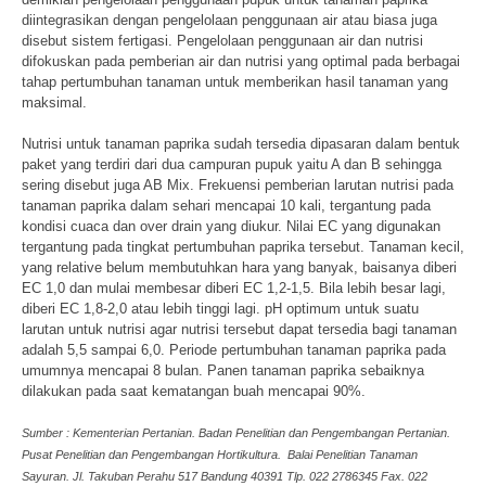
diintegrasikan dengan pengelolaan penggunaan air atau biasa juga
disebut sistem fertigasi. Pengelolaan penggunaan air dan nutrisi
difokuskan pada pemberian air dan nutrisi yang optimal pada berbagai
tahap pertumbuhan tanaman untuk memberikan hasil tanaman yang
maksimal.
Nutrisi untuk tanaman paprika sudah tersedia dipasaran dalam bentuk
paket yang terdiri dari dua campuran pupuk yaitu A dan B sehingga
sering disebut juga AB Mix. Frekuensi pemberian larutan nutrisi pada
tanaman paprika dalam sehari mencapai 10 kali, tergantung pada
kondisi cuaca dan over drain yang diukur. Nilai EC yang digunakan
tergantung pada tingkat pertumbuhan paprika tersebut. Tanaman kecil,
yang relative belum membutuhkan hara yang banyak, baisanya diberi
EC 1,0 dan mulai membesar diberi EC 1,2-1,5. Bila lebih besar lagi,
diberi EC 1,8-2,0 atau lebih tinggi lagi. pH optimum untuk suatu
larutan untuk nutrisi agar nutrisi tersebut dapat tersedia bagi tanaman
adalah 5,5 sampai 6,0. Periode pertumbuhan tanaman paprika pada
umumnya mencapai 8 bulan. Panen tanaman paprika sebaiknya
dilakukan pada saat kematangan buah mencapai 90%.
Sumber : Kementerian Pertanian. Badan Penelitian dan Pengembangan Pertanian.
Pusat Penelitian dan Pengembangan Hortikultura. Balai Penelitian Tanaman
Sayuran. Jl. Takuban Perahu 517 Bandung 40391 Tlp. 022 2786345 Fax. 022