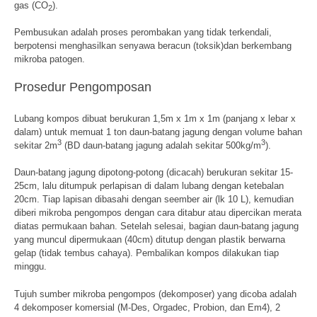
gas (CO
).
2
Pembusukan adalah proses perombakan yang tidak terkendali,
berpotensi menghasilkan senyawa beracun (toksik)dan berkembang
mikroba patogen.
Prosedur Pengomposan
Lubang kompos dibuat berukuran 1,5m x 1m x 1m (panjang x lebar x
dalam) untuk memuat 1 ton daun-batang jagung dengan volume bahan
3
3
sekitar 2m
(BD daun-batang jagung adalah sekitar 500kg/m
).
Daun-batang jagung dipotong-potong (dicacah) berukuran sekitar 15-
25cm, lalu ditumpuk perlapisan di dalam lubang dengan ketebalan
20cm. Tiap lapisan dibasahi dengan seember air (lk 10 L), kemudian
diberi mikroba pengompos dengan cara ditabur atau dipercikan merata
diatas permukaan bahan. Setelah selesai, bagian daun-batang jagung
yang muncul dipermukaan (40cm) ditutup dengan plastik berwarna
gelap (tidak tembus cahaya). Pembalikan kompos dilakukan tiap
minggu.
Tujuh sumber mikroba pengompos (dekomposer) yang dicoba adalah
4 dekomposer komersial (M-Des, Orgadec, Probion, dan Em4), 2