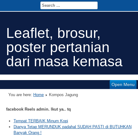
Leaflet, brosur,
poster pertanian
dari masa kemasa
Open Menu
You are here:
Home
Kompos Jagung
facebook Reels admin. Ikut ya.. tq
Tempat TERBAIK Minum Kopi
Dianya Tetap MERUNDUK padahal SUDAH PASTI di BUTUHKAN
Banyak Orang !