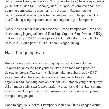
dekomposer lokal yang disebut MOL (mikroba lokal) hasil karya petani
(MOL-bambu dan MOL-pepaya), dan 1 sumber dekomposer dari hasil
samping pembuatan biogas (Limbah Biogas). Masing-masing
dekomposer dicobakan pada tiap lubang kompos. Dengan demikian
ada 7 lubang pengomposan untuk masing-masing dekomposer.
Dosis masing-masing dekomposer per lubang kompos atau per 1 ton
daun-batang jagung adalah: M-Dec 1kg, Orgadec 5kg, Probion 2,5Kg
+ Urea 2,5Kg, EM4 1L + gula pasir 0,25kg, MOL-bambu 2L, MOL-
pepaya 2L + gula pasir 0,25kg, limbah Biogas 100kg.
Hasil Pengomposan
Proses pengomposan daun-batang jagung pada semua lubang
kompos berlangsung baik yang dicirikan oleh fase-fase progresif
o
degradasi bahan. Fase termolifik (peningkatan suhu tinggi,>40
C)
yangmerupakan fase penting dalam proses perombakan bahan
organik terjadi berulang setelah pembalikan kompos yang selanjutnya
diikuti masa stabilisasi (
curing state
). Panas yang dihasilkan selama
fase termofilik dapat membunuh mikroba patogen dan benih gulma
(rumput penggangu).
Pada minggu ke-4, tekstur kompos sudah agak lunak dengan warna