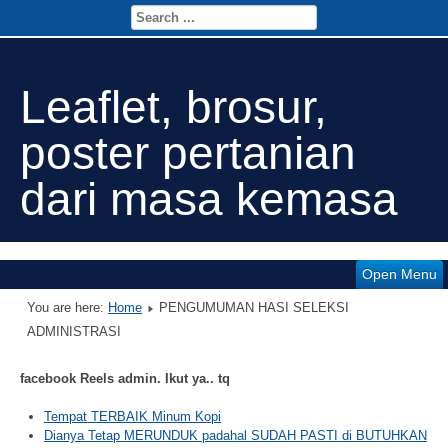
Leaflet, brosur,
poster pertanian
dari masa kemasa
Open Menu
You are here:
Home
PENGUMUMAN HASI SELEKSI
ADMINISTRASI
facebook Reels admin. Ikut ya.. tq
Tempat TERBAIK Minum Kopi
Dianya Tetap MERUNDUK padahal SUDAH PASTI di BUTUHKAN