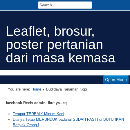
Leaflet, brosur,
poster pertanian
dari masa kemasa
Open Menu
You are here:
Home
Budidaya Tanaman Kopi
facebook Reels admin. Ikut ya.. tq
Tempat TERBAIK Minum Kopi
Dianya Tetap MERUNDUK padahal SUDAH PASTI di BUTUHKAN
Banyak Orang !